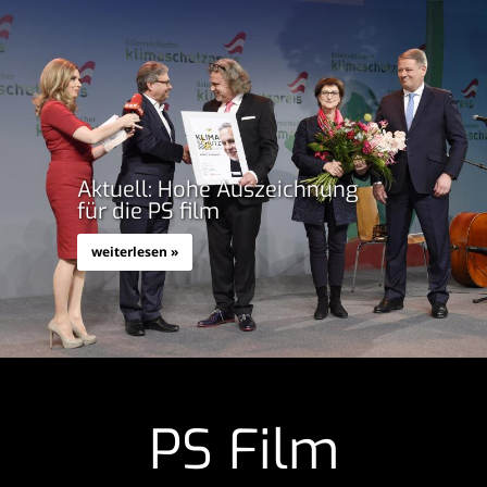
Aktuell: Hohe Auszeichnung
für die PS film
weiterlesen »
PS Film